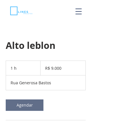
Alto leblon
9.000
Reais
1 h
1
R$ 9.000
brasileiros
Rua Generosa Bastos
Agendar